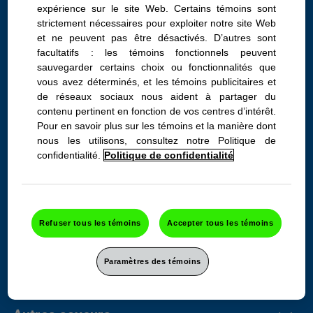
expérience sur le site Web. Certains témoins sont
strictement nécessaires pour exploiter notre site Web
et ne peuvent pas être désactivés. D’autres sont
TUMS Ultra-fort Fruits
facultatifs : les témoins fonctionnels peuvent
assortis, flacon de 72
sauvegarder certains choix ou fonctionnalités que
vous avez déterminés, et les témoins publicitaires et
de réseaux sociaux nous aident à partager du
Le double du pouvoir de
contenu pertinent en fonction de vos centres d’intérêt.
neutralisation de l’acidité d’un
Pour en savoir plus sur les témoins et la manière dont
nous les utilisons, consultez notre Politique de
TUMS Ordinaire, en plus d’une
confidentialité.
Politique de confidentialité
saveur fruitée.
Renseignements sur le produit
Refuser tous les témoins
Accepter tous les témoins
Paramètres des témoins
Ingrédients