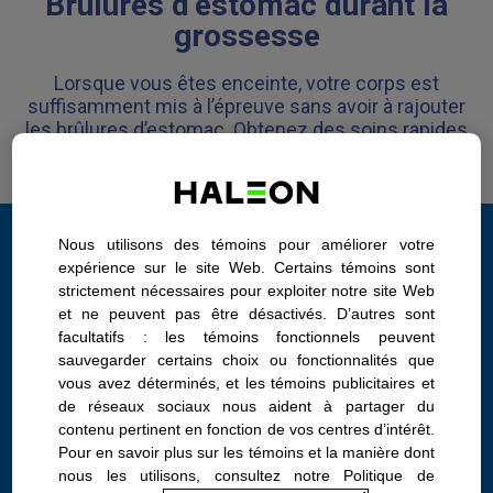
Brûlures d’estomac durant la
grossesse
Lorsque vous êtes enceinte, votre corps est
suffisamment mis à l’épreuve sans avoir à rajouter
les brûlures d’estomac. Obtenez des soins rapides
et efficaces pour un problème imprévu.
Vous n’êtes pas seule
Nous utilisons des témoins pour améliorer votre
expérience sur le site Web. Certains témoins sont
strictement nécessaires pour exploiter notre site Web
Les brûlures d’estomac peuvent survenir chez les femmes
et ne peuvent pas être désactivés. D’autres sont
enceintes, les privant du plaisir que procurent les fringales
facultatifs : les témoins fonctionnels peuvent
de la grossesse (une mauvaise nouvelle si vous avez des
sauvegarder certains choix ou fonctionnalités que
envies de poulet frit et de gâteau au chocolat), et peuvent
vous avez déterminés, et les témoins publicitaires et
interrompre leur sommeil alors qu’elles sont déjà épuisées.
de réseaux sociaux nous aident à partager du
C’est un problème courant durant la grossesse; 17 à 45 %
contenu pertinent en fonction de vos centres d’intérêt.
des femmes enceintes souffrent de brûlures d’estomac
Pour en savoir plus sur les témoins et la manière dont
pendant ces 9 mois.
nous les utilisons, consultez notre Politique de