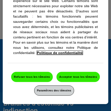
Signes des brûlures d’estomac
expérience sur le site Web. Certains témoins sont
strictement nécessaires pour exploiter notre site Web
et ne peuvent pas être désactivés. D’autres sont
Les brûlures d’estomac peuvent se manifester
facultatifs : les témoins fonctionnels peuvent
sous plusieurs formes, et aucune d’elles n’est
sauvegarder certains choix ou fonctionnalités que
agréable. Apprenez-en plus sur les signes des
vous avez déterminés, et les témoins publicitaires et
brûlures d’estomac et les moyens d’y remédier.
de réseaux sociaux nous aident à partager du
contenu pertinent en fonction de vos centres d’intérêt.
Pour en savoir plus sur les témoins et la manière dont
nous les utilisons, consultez notre Politique de
À quoi ressemble une brûlure
confidentialité.
Politique de confidentialité
d’estomac?
Imaginez que vous ressentez une sensation de brûlure au
thorax – ce n’est qu’un des signes des brûlures d’estomac.
Refuser tous les témoins
Accepter tous les témoins
Voyez ci-dessous les autres symptômes possibles
associés aux brûlures d’estomac.
Paramètres des témoins
Brûlures d’estomac vs
indigestion