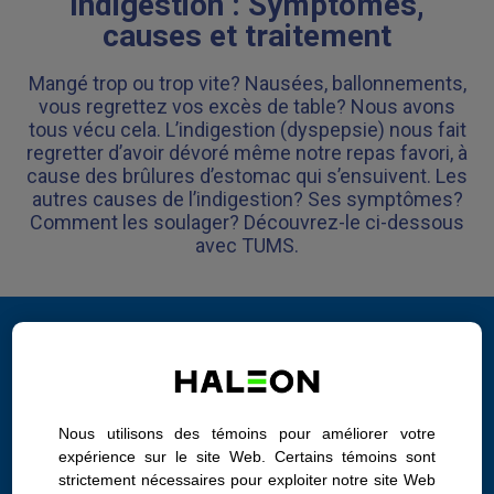
Indigestion : Symptômes,
causes et traitement
Mangé trop ou trop vite? Nausées, ballonnements,
vous regrettez vos excès de table? Nous avons
tous vécu cela. L’indigestion (dyspepsie) nous fait
regretter d’avoir dévoré même notre repas favori, à
cause des brûlures d’estomac qui s’ensuivent. Les
autres causes de l’indigestion? Ses symptômes?
Comment les soulager? Découvrez-le ci-dessous
avec TUMS.
Qu’est-ce que l’indigestion?
L’indigestion est un malaise courant et passager dans le
haut de l’abdomen que la plupart d’entre nous éprouvent
Nous utilisons des témoins pour améliorer votre
occasionnellement après avoir mangé.
expérience sur le site Web. Certains témoins sont
C’est un symptôme plutôt qu’une maladie. L’indigestion peut
strictement nécessaires pour exploiter notre site Web