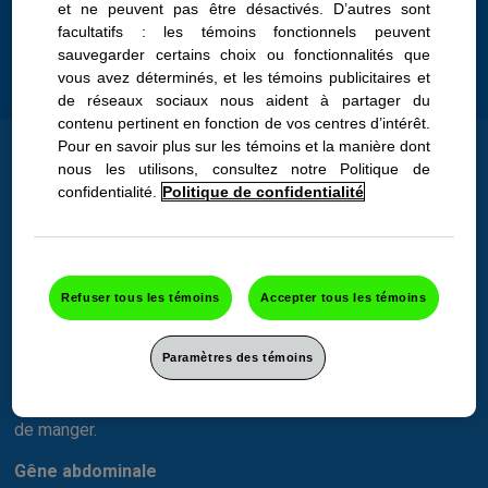
et ne peuvent pas être désactivés. D’autres sont
être un signe d’ulcère d’estomac, mais le plus souvent, elle
facultatifs : les témoins fonctionnels peuvent
est la conséquence d’avoir consommé des aliments épicés
sauvegarder certains choix ou fonctionnalités que
ou gras, d’avoir trop mangé ou d’avoir mangé ou bu trop
vous avez déterminés, et les témoins publicitaires et
rapidement.
de réseaux sociaux nous aident à partager du
contenu pertinent en fonction de vos centres d’intérêt.
Pour en savoir plus sur les témoins et la manière dont
Signes et symptômes
nous les utilisons, consultez notre Politique de
d’indigestion
confidentialité.
Politique de confidentialité
L’indigestion est un groupe de symptômes créant une gêne
à l’estomac et survenant après un repas. Les symptômes
courants sont les suivants :
Refuser tous les témoins
Accepter tous les témoins
Sensation de plénitude (pesanteur)
L’indigestion peut survenir au milieu ou après la fin d’un
Paramètres des témoins
repas. Vous pouvez vous sentir incapable de finir votre
repas ou ressentir une gêne et une lourdeur après avoir fini
de manger.
Gêne abdominale