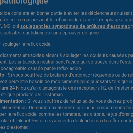
pathologique
 acide consiste en bonne partie à éviter les déclencheurs nuisan
érieur, ce qui prévient le reflux acide et aide l’œsophage à guéri
TUMS, qui
soulagent les symptômes de brûlures d’estomac
t
s activités quotidiennes sans éprouver de gêne.
soulager le reflux acide :
icaments antiacides aident à soulager les douleurs causées pa
ent. Les antiacides neutralisent l’acide qui se trouve dans l’esto
 désagréable causée par le reflux acide.
s :
Si vous souffrez de brûlures d’estomac fréquentes ou de r
vez peut-être besoin de médicaments plus puissants tels qu’un 
ium 24 h
, ou qu’un d’antagoniste des récepteurs H2 de l'histami
astrique produite par l’estomac.
imentation :
Si vous souffrez de reflux acide, vous devrez pro
 alimentation. De nombreux aliments que nous consommons tous
er le reflux acide, comme les tomates, les citrons, le jus d’ora
ocolat et l’alcool. Éviter ces aliments déclencheurs du reflux contr
res d’estomac.