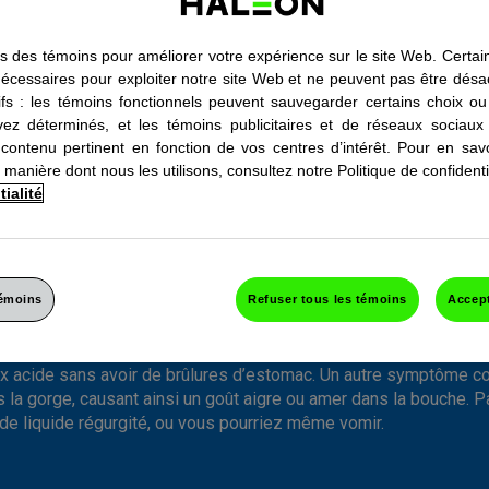
ns des témoins pour améliorer votre expérience sur le site Web. Certai
nécessaires pour exploiter notre site Web et ne peuvent pas être désac
tifs : les témoins fonctionnels peuvent sauvegarder certains choix ou 
ez déterminés, et les témoins publicitaires et de réseaux sociaux
contenu pertinent en fonction de vos centres d’intérêt. Pour en savo
 manière dont nous les utilisons, consultez notre Politique de confidentia
ialité
 le reflux acide?
terme utilisé pour expliquer le phénomène par lequel l’acide gast
e devrait pas.
témoins
Refuser tous les témoins
Accept
en sont le symptôme le plus courant – il s’agit de la sensation 
la remontée de l’acide gastrique qui passe de l’estomac à l’œs
ux acide sans avoir de brûlures d’estomac. Un autre symptôme cou
s la gorge, causant ainsi un goût aigre ou amer dans la bouche. Pa
e liquide régurgité, ou vous pourriez même vomir.