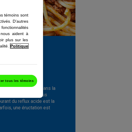
ns témoins sont
tivés. D’autres
fonctionnalités
 nous aident à
ir plus sur les
lité.
Politique
rique remonte dans
er tous les témoins
de brûlure ressentie dans la
ophage. Néanmoins, vous
rant du reflux acide est la
rfois, une éructation est