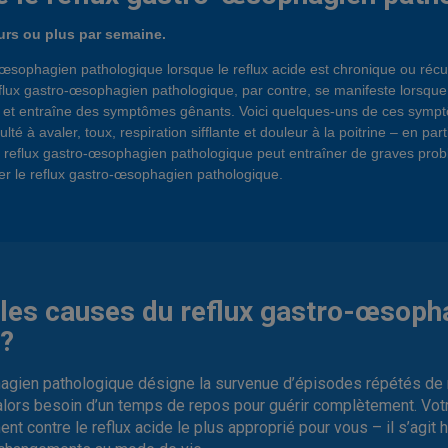
urs ou plus par semaine.
œsophagien pathologique lorsque le reflux acide est chronique ou récurr
eflux gastro-œsophagien pathologique, par contre, se manifeste lorsque 
 et entraîne des symptômes gênants. Voici quelques-uns de ces symptô
culté à avaler, toux, respiration sifflante et douleur à la poitrine – en pa
é, le reflux gastro-œsophagien pathologique peut entraîner de graves pro
r le reflux gastro-œsophagien pathologique.
 les causes du reflux gastro-œsoph
e?
agien pathologique désigne la survenue d’épisodes répétés de re
a alors besoin d’un temps de repos pour guérir complètement. Vo
nt contre le reflux acide le plus approprié pour vous – il s’agi