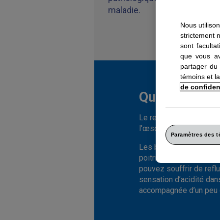
maladie.
Nous utiliso
strictement 
sont faculta
que vous av
partager du 
témoins et la
de confident
Qu’est-ce que
Le reflux acide est le 
l’œsophage alors qu’il n
Paramètres des 
Les brûlures d’estomac 
poitrine et causée par 
pouvez souffrir de refl
sensation d’acidité dan
accompagnée d’un peu d