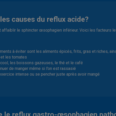
les causes du reflux acide?
 affaiblir le sphincter œsophagien inférieur. Voici les facteurs l
iments à éviter sont les aliments épicés, frits, gras et riches, ai
et les tomates
ool, les boissons gazeuses, le thé et le café
inuer de manger même si l’on est rassasié
l’exercice intense ou se pencher juste après avoir mangé
e le reflux gastro-œsophagien path