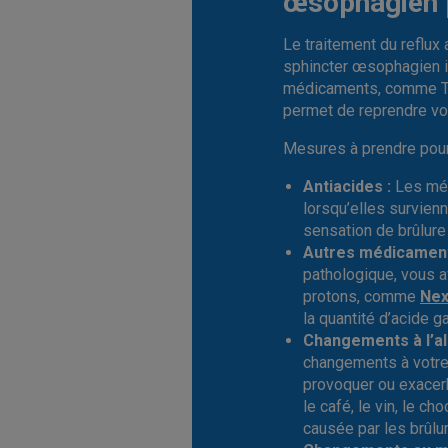
œsophagien 
Le traitement du reflux
sphincter œsophagien inf
médicaments, comme 
permet de reprendre vo
Mesures à prendre pour 
Antiacides :
Les méd
lorsqu’elles survienn
sensation de brûlure
Autres médicament
pathologique, vous a
protons, comme
Nex
la quantité d’acide g
Changements à l’al
changements à votre
provoquer ou exacerb
le café, le vin, le ch
causée par les brûlu