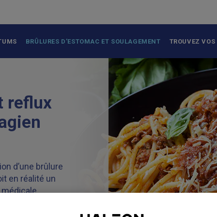
 TUMS
BRÛLURES D’ESTOMAC ET SOULAGEMENT
TROUVEZ VOS
t reflux
agien
tion d’une brûlure
 en réalité un
n médicale
hagien
us ici sur cette