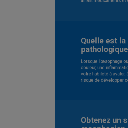
alliant médicaments et
Quelle est l
pathologiqu
Lorsque l’œsophage ou l
douleur, une inflammati
votre habileté à avaler,
risque de développer ce
Obtenez un s