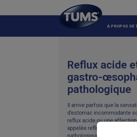
Skip to main content
À PROPOS DE
Reflux acide e
gastro-œsoph
pathologique
Il arrive parfois que la sensa
d’estomac incommodante soit
reflux acide ou une affectio
appelée reflux gastro-œsop
pathologique. Apprenez-en pl