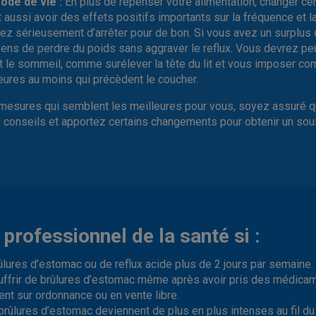
de de vie :
En plus de repenser votre alimentation, changer ce
 aussi avoir des effets positifs importants sur la fréquence et la 
z sérieusement d’arrêter pour de bon. Si vous avez un surplus 
ens de perdre du poids sans aggraver le reflux. Vous devrez pe
t le sommeil, comme surélever la tête du lit et vous imposer c
heures au moins qui précèdent le coucher.
mesures qui semblent les meilleures pour vous, soyez assuré qu’i
os conseils et apportez certains changements pour obtenir un so
professionnel de la santé si :
lures d’estomac ou de reflux acide plus de 2 jours par semaine.
uffrir de brûlures d’estomac même après avoir pris des médicam
ent sur ordonnance ou en vente libre.
ûlures d’estomac deviennent de plus en plus intenses au fil du