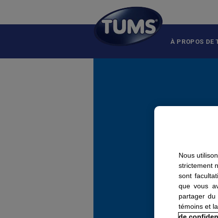
Skip to main content
À PROPOS DE
Nous utiliso
strictement 
sont faculta
que vous av
partager du 
témoins et la
de confident