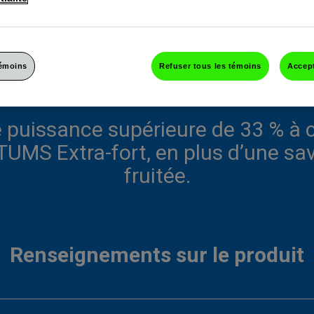
témoins
Refuser tous les témoins
Accept
ra-fort Fruits assortis, flac
 puissance supérieure de 33 % à c
TUMS Extra-fort, en plus d’une sa
fruitée.
Renseignements sur le produit