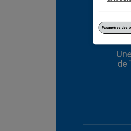
Paramètres des 
TUMS Ult
Une
de 