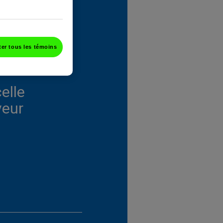
er tous les témoins
on de 160
elle
veur