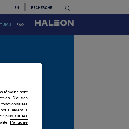
S
EN
 TUMS
FAQ
ns témoins sont
tivés. D’autres
fonctionnalités
 nous aident à
ir plus sur les
lité.
Politique