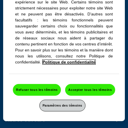
expérience sur le site Web. Certains témoins sont
strictement nécessaires pour exploiter notre site Web
et ne peuvent pas être désactivés. D’autres sont
TUMS Smoothies Fusion
facultatifs : les témoins fonctionnels peuvent
Fruitée, flacon de 140
sauvegarder certains choix ou fonctionnalités que
vous avez déterminés, et les témoins publicitaires et
de réseaux sociaux nous aident à partager du
Soulagement doux extra-fort
contenu pertinent en fonction de vos centres d’intérêt.
des brûlures d’estomac, au
Pour en savoir plus sur les témoins et la manière dont
nous les utilisons, consultez notre Politique de
goût de fruits.
confidentialité.
Politique de confidentialité
Renseignements sur le produit
Refuser tous les témoins
Accepter tous les témoins
Ingrédients
Paramètres des témoins
Autres saveurs